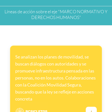
Líneas de acción sobre el eje "MARCO NORMATIVO Y
DERECHOS HUMANOS"
Se analizan los planes de movilidad, se
buscan diálogos con autoridades y se
promueve infraestructura pensada en las
personas, no en los autos. Colaboraciones
con la Coalición Movilidad Segura,
buscando que la ley se refleje en acciones
concreta